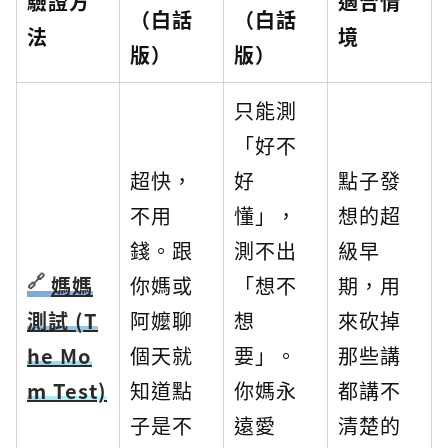
驗證方
適合情
（白話
（白話
法
境
版）
版）
只能測
「好不
超快，
好
點子發
不用
懂」，
想的超
錢。跟
測不出
級早
媽媽
你媽或
「想不
期，用
測試 (T
阿嬤聊
想
來砍掉
he Mo
個天就
要」。
那些講
m Test)
知道點
你媽永
都講不
子是不
遠愛
清楚的