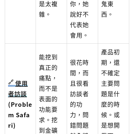
是太複
你，她
鬼東
雜。
說好不
西。
代表她
會用。
產品初
能挖到
很花時
期，還
真正的
間，而
不確定
痛點，
使用
且很看
主要問
而不是
者訪談
訪談者
題是什
表面的
(Proble
的功
麼的時
功能要
m Safa
力，問
候。或
求。挖
ri)
錯問題
是想開
到金礦