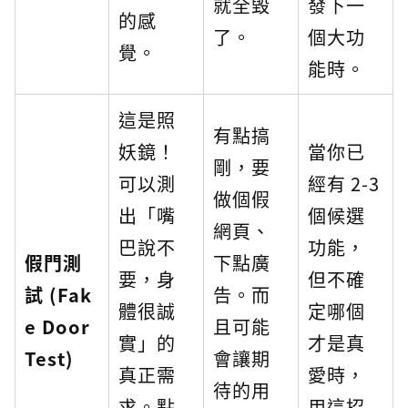
就全毀
發下一
的感
了。
個大功
覺。
能時。
這是照
有點搞
妖鏡！
當你已
剛，要
可以測
經有 2-3
做個假
出「嘴
個候選
網頁、
巴說不
功能，
假門測
下點廣
要，身
但不確
試 (Fak
告。而
體很誠
定哪個
e Door
且可能
實」的
才是真
Test)
會讓期
真正需
愛時，
待的用
求。點
用這招