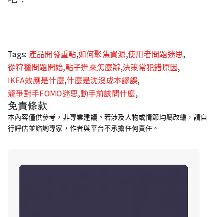
Tags:
產品開發重點
,
如何聚焦資源
,
使用者問題迷思
,
從狩獵問題開始
,
點子進來怎麼辦
,
決策常犯錯原因
,
IKEA效應是什麼
,
什麼是沈沒成本謬誤
,
競爭對手FOMO迷思
,
動手前該問什麼
,
免責條款
本內容僅供參考，非專業建議。若涉及人物或情節均屬改編，請自
行評估並諮詢專家，作者與平台不承擔任何責任。