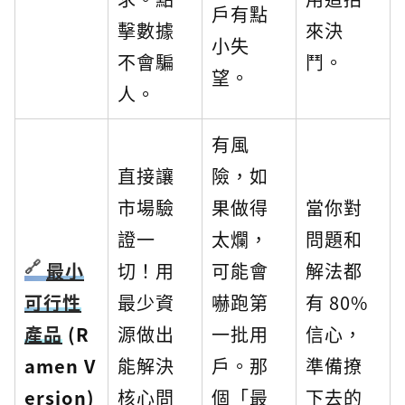
戶有點
擊數據
來決
小失
不會騙
鬥。
望。
人。
有風
直接讓
險，如
市場驗
果做得
當你對
證一
太爛，
問題和
最小
切！用
可能會
解法都
可行性
最少資
嚇跑第
有 80%
產品
(R
源做出
一批用
信心，
amen V
能解決
戶。那
準備撩
ersion)
核心問
個「最
下去的