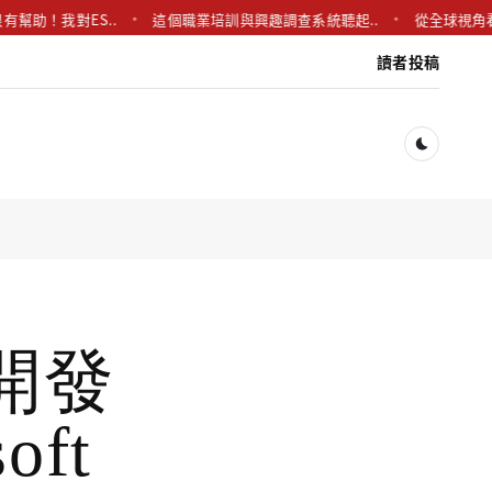
有幫助！我對ES..
這個職業培訓與興趣調查系統聽起..
從全球視角
讀者投稿
Dark togg
開發
oft