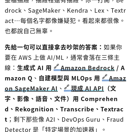
drock、SageMaker、Kendra、Lex、Textr
act…每個名字都像嫌疑犯。看起來都很像。
也都說自己無辜。
先給一句可以直接拿去吵架的答案：
如果你
要在 AWS 上做 AI/ML，通常會落在三條主
線：
生成式 AI 用
Amazon Bedrock
/ A
mazon Q
、
自建模型與 MLOps 用
Amaz
on SageMaker AI
、
現成 AI API
（文
字、影像、語音、文件）用 Comprehen
d、Rekognition、Transcribe、Textrac
t
；剩下那些像 A2I、DevOps Guru、Fraud
Detector 是「特定場景的加速器」。