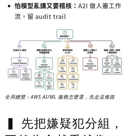
怕模型亂講又要稽核：
A2I 做人審工作
流，留 audit trail
全局總覽：AWS AI/ML 服務怎麼選，先走這條路
先把嫌疑犯分組，