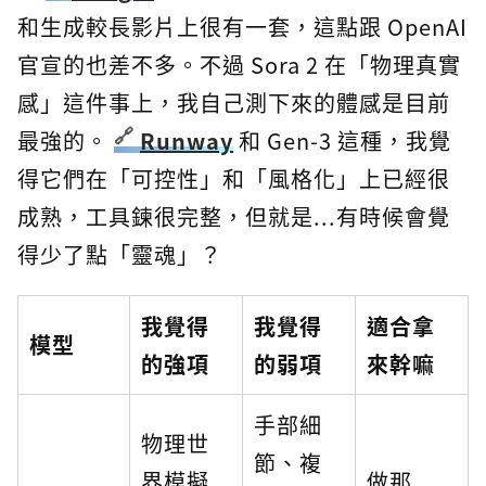
和生成較長影片上很有一套，這點跟 OpenAI
官宣的也差不多。不過 Sora 2 在「物理真實
感」這件事上，我自己測下來的體感是目前
最強的。
Runway
和 Gen-3 這種，我覺
得它們在「可控性」和「風格化」上已經很
成熟，工具鍊很完整，但就是...有時候會覺
得少了點「靈魂」？
我覺得
我覺得
適合拿
模型
的強項
的弱項
來幹嘛
手部細
物理世
節、複
界模擬
做那