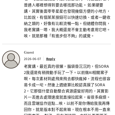
普通人哪裡想得到要去哪找那功能。 如果硬要
講，其實後面零零星星也發現幾個方便的小地方，
比如說，有個某某按鈕可以快速切換、或者一鍵收
納之類的，好像有比較流暢一點。但總體你問我，
我老實講…嗯，我大概還是不會主動考慮用它吧。
唉，就是那種「有進步但不夠」的感覺。
Guest
2026-06-07
Reply
老實講，最近真的很懶，腦袋昏沉沉的，但SORA
2我還是有稍微動手玩了一下。以前做AI相關案子
啊，每次素材到處飛來飛去都快瘋掉，流程也很容
易卡成一坨。然後上週總算比較認真摸了SORA
2，它那個什麼自動整合資源還蠻好用的，其實影
片一丟進去處理速度就直接拉起來，省很多麻煩。
而且雲端協作這點...唉，以前不是你傳給我我再傳
回你，就是版本對不起來嘛，現在根本不用一直來