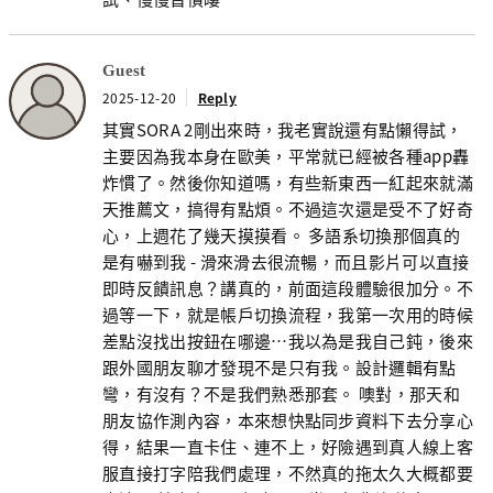
Guest
2025-12-20
Reply
其實SORA 2剛出來時，我老實說還有點懶得試，
主要因為我本身在歐美，平常就已經被各種app轟
炸慣了。然後你知道嗎，有些新東西一紅起來就滿
天推薦文，搞得有點煩。不過這次還是受不了好奇
心，上週花了幾天摸摸看。 多語系切換那個真的
是有嚇到我 - 滑來滑去很流暢，而且影片可以直接
即時反饋訊息？講真的，前面這段體驗很加分。不
過等一下，就是帳戶切換流程，我第一次用的時候
差點沒找出按鈕在哪邊…我以為是我自己鈍，後來
跟外國朋友聊才發現不是只有我。設計邏輯有點
彎，有沒有？不是我們熟悉那套。 噢對，那天和
朋友協作測內容，本來想快點同步資料下去分享心
得，結果一直卡住、連不上，好險遇到真人線上客
服直接打字陪我們處理，不然真的拖太久大概都要