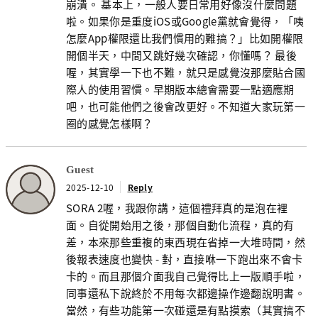
崩潰。 基本上，一般人要日常用好像沒什麼問題
啦。如果你是重度iOS或Google黨就會覺得，「咦
怎麼App權限還比我們慣用的難搞？」比如開權限
開個半天，中間又跳好幾次確認，你懂嗎？ 最後
喔，其實學一下也不難，就只是感覺沒那麼貼合國
際人的使用習慣。早期版本總會需要一點適應期
吧，也可能他們之後會改更好。不知道大家玩第一
圈的感覺怎樣啊？
Guest
2025-12-10
Reply
SORA 2喔，我跟你講，這個禮拜真的是泡在裡
面。自從開始用之後，那個自動化流程，真的有
差，本來那些重複的東西現在省掉一大堆時間，然
後報表速度也變快 - 對，直接咻一下跑出來不會卡
卡的。而且那個介面我自己覺得比上一版順手啦，
同事還私下說終於不用每次都邊操作邊翻說明書。
當然，有些功能第一次碰還是有點摸索（其實搞不