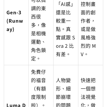
「AI感」
控制畫
調的東
Gen-3
還是比
面的創
西很
(Runw
較重一
作者，
多，像
ay)
點。真
或是做
是相機
實感跟 S
風格強
運動、
ora 2 比
烈的 M
角色鎖
有差。
V。
定。
免費仔
的福音
人物變
快速把
（有額
形、細
一個想
度限制
節崩壞
法視覺
Luma D
啦）。
的問題
化，做