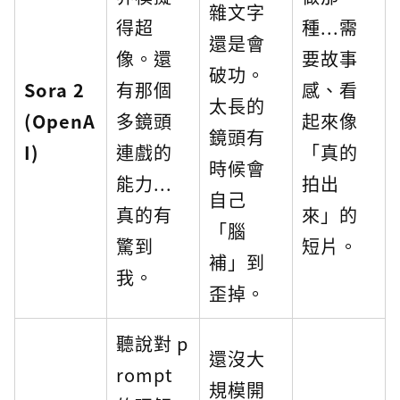
雜文字
得超
種...需
還是會
像。還
要故事
破功。
Sora 2
有那個
感、看
太長的
(OpenA
多鏡頭
起來像
鏡頭有
I)
連戲的
「真的
時候會
能力...
拍出
自己
真的有
來」的
「腦
驚到
短片。
補」到
我。
歪掉。
聽說對 p
還沒大
rompt
規模開