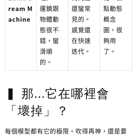
ream M
運鏡跟
還蠻常
點動態
achine
物體動
見的。
概念
態很不
感覺還
圖，很
錯，蠻
在快速
夠用
滑順
迭代。
了。
的。
那...它在哪裡會
「壞掉」？
每個模型都有它的極限。吹得再神，還是要