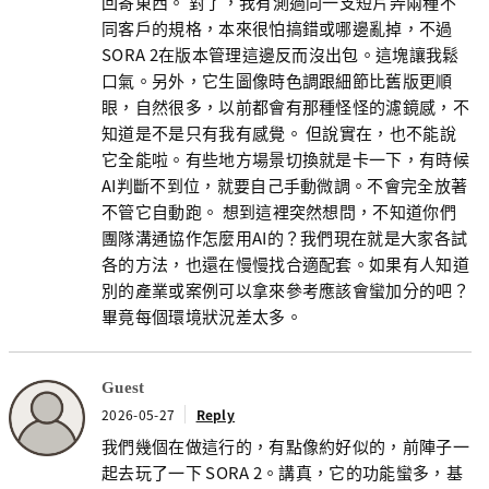
回寄東西。 對了，我有測過同一支短片弄兩種不
同客戶的規格，本來很怕搞錯或哪邊亂掉，不過
SORA 2在版本管理這邊反而沒出包。這塊讓我鬆
口氣。另外，它生圖像時色調跟細節比舊版更順
眼，自然很多，以前都會有那種怪怪的濾鏡感，不
知道是不是只有我有感覺。 但說實在，也不能說
它全能啦。有些地方場景切換就是卡一下，有時候
AI判斷不到位，就要自己手動微調。不會完全放著
不管它自動跑。 想到這裡突然想問，不知道你們
團隊溝通協作怎麼用AI的？我們現在就是大家各試
各的方法，也還在慢慢找合適配套。如果有人知道
別的產業或案例可以拿來參考應該會蠻加分的吧？
畢竟每個環境狀況差太多。
Guest
2026-05-27
Reply
我們幾個在做這行的，有點像約好似的，前陣子一
起去玩了一下 SORA 2。講真，它的功能蠻多，基