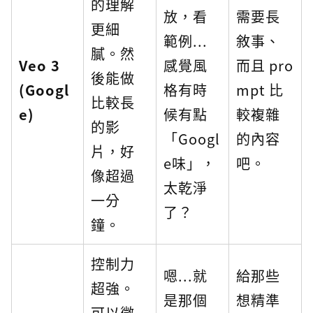
的理解
放，看
需要長
更細
範例...
敘事、
膩。然
Veo 3
感覺風
而且 pro
後能做
(Googl
格有時
mpt 比
比較長
e)
候有點
較複雜
的影
「Googl
的內容
片，好
e味」，
吧。
像超過
太乾淨
一分
了？
鐘。
控制力
嗯...就
給那些
超強。
是那個
想精準
可以微