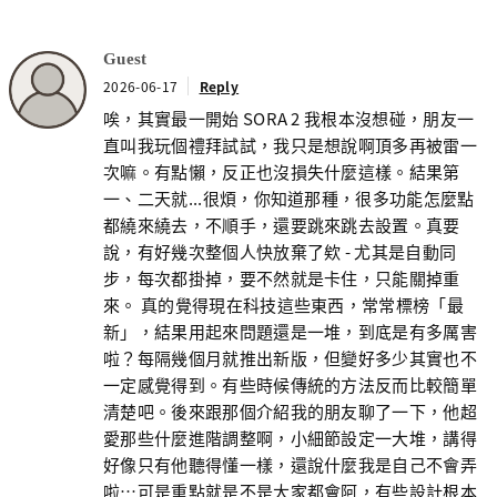
Guest
2026-06-17
Reply
唉，其實最一開始 SORA 2 我根本沒想碰，朋友一
直叫我玩個禮拜試試，我只是想說啊頂多再被雷一
次嘛。有點懶，反正也沒損失什麼這樣。結果第
一、二天就...很煩，你知道那種，很多功能怎麼點
都繞來繞去，不順手，還要跳來跳去設置。真要
說，有好幾次整個人快放棄了欸 - 尤其是自動同
步，每次都掛掉，要不然就是卡住，只能關掉重
來。 真的覺得現在科技這些東西，常常標榜「最
新」，結果用起來問題還是一堆，到底是有多厲害
啦？每隔幾個月就推出新版，但變好多少其實也不
一定感覺得到。有些時候傳統的方法反而比較簡單
清楚吧。後來跟那個介紹我的朋友聊了一下，他超
愛那些什麼進階調整啊，小細節設定一大堆，講得
好像只有他聽得懂一樣，還說什麼我是自己不會弄
啦…可是重點就是不是大家都會阿，有些設計根本