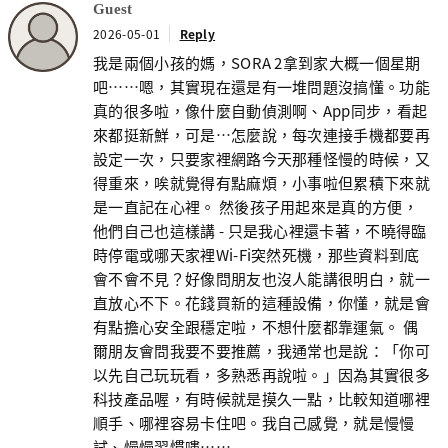
Guest
2026-05-01
Reply
我是兩個小孩的媽，SORA 2拿到家大概一個星期
吧……嗯，其實現在還是有一堆問題沒搞懂。功能
真的很多啦，像什麼自動偵測啊、App同步，看起
來都挺新鮮，可是…怎麼說，每次連接手機都要再
設定一次，只要家裡網路今天那種怪慢的時候，又
得重來，唉就覺得有點麻煩，小事啦但累積下來就
是一直記在心裡。 然後孩子用起來是真的方便，
他們自己也這樣講 - 只是我心裡還卡著，不曉得臨
時停電或哪天家裡Wi-Fi突然死機，那些資料到底
會不會不見？好像問朋友也沒人能講很明白，就一
直放心不下。花錢買新的這種設備，你懂，就是會
有點擔心安全跟穩定啦，不想什麼都靠運氣。 偶
爾朋友會問我要不要推薦，我通常也是說：「你可
以先自己玩玩看，多熟悉再說啦。」因為其實很多
科技產品喔，有時候就是摸久一點，比較知道哪裡
順手、哪裡容易卡住吧。我自己感覺，就是慢慢
試、慢慢習慣嘍……