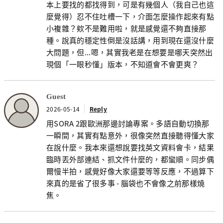
本上要找的都找得到，可是有幾個人（我自己也這
麼覺得）忍不住吐槽一下，介面怎麼操作起來有點
小複雜？欸不是難用啦，就是感覺還不夠直接那
種。說真的穩定性倒是沒話講，用到現在還沒什麼
大問題，但...嗯，其實我老是在想要是哪天突然出
現個「一眼秒懂」版本，不知道會不會更爽？
Guest
2026-05-14
Reply
用SORA 2跟歐洲那邊討論專案。多語自動切換那
一瞬間，其實有點意外，很像突然直接聽得懂大家
在說什麼。我本來還想說要找英文資料會卡，結果
臨時丟外部連結、抓文件什麼的，都蠻順。同步偶
爾慢半拍，感覺好像大家還要等等反應，不過算下
來真的是省了很多事 - 腦袋也不會像之前那樣燒
焦。