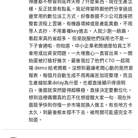
得誰都不想管到底昨天修了什麼東西、現在生產怎
樣，反正就是有點亂。我記得當時跟他們分享過這
邊常用的數位派工方式，好像泰國不少公司直接把
整套流程上雲端，有機器壞掉或是產能異動，不用
等人去抄、不用重複key進去，人就少跑一趟路，
看起來真的省超多。 但是說服他們採用也不是一
下子會通啦 - 你知道，中小企業老闆總是怕員工不
會用或出資安問題，一大堆擔心一直冒出來。一開
始還被打槍好幾次，最後我拉了他們 CTO 一起現
場 demo 給老闆看。沒想到最讓老闆心動的竟然是
報表，每個月自動生成不用再痛苦加班整理，而且
生產線如果delay為什麼，也都直接顯示得很明
白。後面就突然變得超積極，直接決定要數位化。
想到這裡偶爾真的忍不住想提醒大家一句 - 現在外
面競爭快到你慢一步市場就換人做主。有些地方卡
太久，到最後根本撐不下去，被甩開可能還完全不
知道。