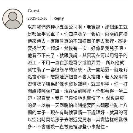
Guest
2025-12-30
Reply
以前我們這種小五金公司啊，老實說，那個派工就
是都靠手寫單子。你知道嗎？一張紙、兩張紙這樣
傳來傳去，有時候真的不知道單子跑去哪裡 - 然後
要找半天，超煩。然後有一次，好像是我兒子吧，
他看不下去了，就跟我說，其實現在可以用電子的
派工，不用一直在那邊寫字或怕弄丟。 所以他就
幫忙裝了一套很簡單的系統，我一開始還…就是有
點擔心嘛，想說哇這個會不會太複雜，老人家用得
習慣嗎？結果好像也沒多難齁，就是那種，你一打
開誰接哪張訂單、現在做到哪裡，全都看得一清二
楚，很直覺。我自己慢慢地也習慣了。 然後最爽
的是，以前一天到晚怕出錯還要回去翻那些亂七八
糟的本子，現在有時候事情一下處理好，就真的可
以空出時間陪孫子去附近晃晃啦。其實這樣輕鬆很
多，不會腦袋一直被廠裡那些小事黏住。