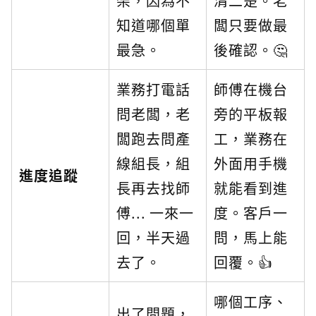
架，因為不
清二楚。老
知道哪個單
闆只要做最
最急。
後確認。🤔
業務打電話
師傅在機台
問老闆，老
旁的平板報
闆跑去問產
工，業務在
線組長，組
外面用手機
進度追蹤
長再去找師
就能看到進
傅... 一來一
度。客戶一
回，半天過
問，馬上能
去了。
回覆。👍
哪個工序、
出了問題，