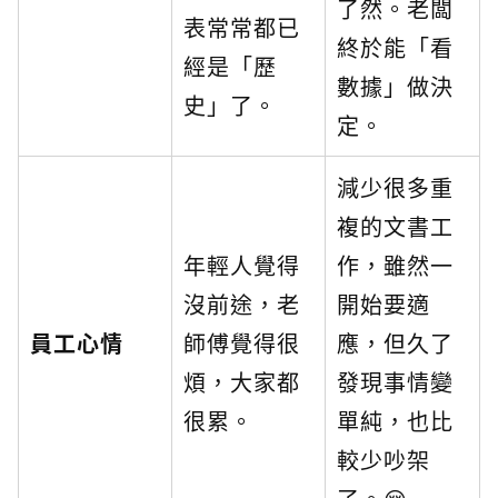
了然。老闆
表常常都已
終於能「看
經是「歷
數據」做決
史」了。
定。
減少很多重
複的文書工
年輕人覺得
作，雖然一
沒前途，老
開始要適
員工心情
師傅覺得很
應，但久了
煩，大家都
發現事情變
很累。
單純，也比
較少吵架