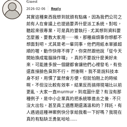
Guest
2026-02-06
Reply
其實這種東西我想到就頭有點痛，因為我們公司之
前有人在會議上也提過要弄什麼派工系統。對啦，
聽起來很專業，可是真的要執行 - 尤其想到資料要
怎麼搬、要教大家用……唉，那種麻煩事你想都不
想面對吧。尤其是老一輩同事，他們用紙本單據超
順的喔，動作快得不得了，你突然跟他說「從今天
開始換成電腦操作囉」，真的不要說什麼美好未
來，可能連多按一個鍵都會讓他們心裡發毛，有些
還直接臉色臭到不行。 然後啊，我不是說科技本
身不好，用慣了當然會方便，但就怕剛上的時候
啊，不但沒比較有效率，結果反而搞得現場比以前
更亂、大家一直murmur，到底圖什麼？有沒有那
種例子，是中小企業真的把系統導進去之後 - 不只
沒大出包，甚至員工適應期還滿溫和的？拜託，有
人遇過這種神案例快分享給我看一下好嗎？我現在
真的有點缺乏勇氣哈哈......