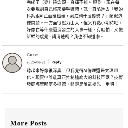
完成了（笑）這念頭一直揮不掉。 啊對，現在每
次要規劃自己將來要幹嘛時，就一直陷進去「我的
科系跟AI正面硬碰硬，到底剩什麼優勢？」類似這
種問題。一方面很壓力山大，但又有點小期待吧，
好像在等什麼還沒發生的大事一樣，有點怕，又蠻
新鮮的感覺 - 講清楚嗎？我也不知道啦。
Guest
2025-08-21
Reply
聽起來好像很深奧，但我覺得AI倫理還是太理想
化。現實中誰能真正控制這龐大的科技巨獸？技術
發展哪管那麼多道德，關鍵是誰能搶先一步吧！
More Posts