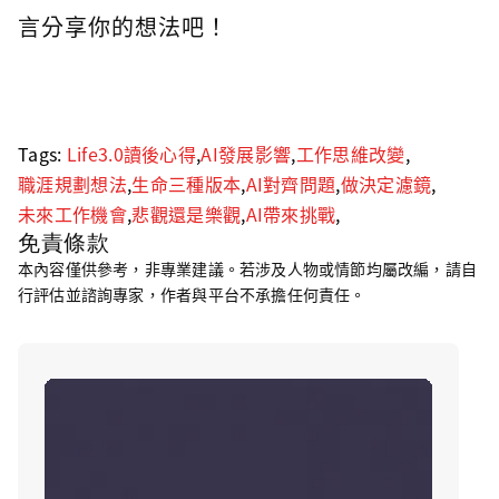
言分享你的想法吧！
Tags:
Life3.0讀後心得
,
AI發展影響
,
工作思維改變
,
職涯規劃想法
,
生命三種版本
,
AI對齊問題
,
做決定濾鏡
,
未來工作機會
,
悲觀還是樂觀
,
AI帶來挑戰
,
免責條款
本內容僅供參考，非專業建議。若涉及人物或情節均屬改編，請自
行評估並諮詢專家，作者與平台不承擔任何責任。