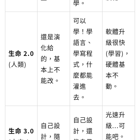
學。
可以
學！學
軟體升
還是演
語言、
級很快
化給
生命 2.0
學寫程
(學習)，
的，基
(人類)
式，什
硬體基
本上不
麼都能
本不
能改。
灌進
動。
去。
光速升
自己設
自己設
級...可
生命 3.0
計，還
計，隨
能吧。