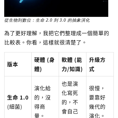
從生物到數位：生命 2.0 到 3.0 的抽象演化
為了更好理解，我把它們整理成一個簡單的
比較表。你看，這樣就很清楚了。
硬體 (身
軟體 (能
升級方
版本
體)
力/知識)
式
也是演
演化給
很慢，
化寫死
生命 1.0
的，沒
要靠好
的，不
(細菌)
得商
幾代的
會自己
量。
演化。