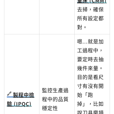
量床 (CMM)
去掃，確保
所有設定都
對。
嗯...就是加
工過程中，
要定時去抽
幾件來量。
目的是看尺
寸有沒有開
監控生產過
製程中檢
始「跑
程中的品質
驗 (IPQC)
掉」，比如
穩定性
說刀具磨損