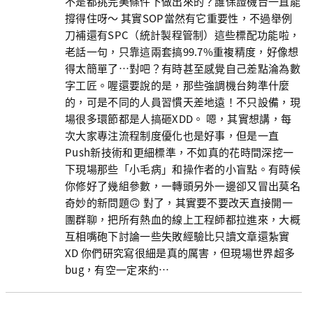
不是都挑完美條件下做出來的？誰保證機台一直能
撐得住呀～ 其實SOP當然有它重要性，不過舉例
刀補還有SPC（統計製程管制）這些標配功能啦，
老話一句，只靠這兩套搞99.7%重複精度，好像想
得太簡單了…對吧？有時甚至感覺自己差點淪為數
字工匠。喔還要說的是，那些強調機台夠準什麼
的，可是不同的人員習慣天差地遠！不只設備，現
場很多環節都是人搞砸XDD。 嗯，其實想講，每
次大家專注流程制度優化也是好事，但是一直
Push新技術和更細標準，不如真的花時間深挖一
下現場那些「小毛病」和操作者的小盲點。有時候
你修好了幾組參數，一轉頭另外一邊卻又冒出莫名
奇妙的新問題🙃 對了，其實要不要改天直接開一
團群聊，把所有熱血的線上工程師都拉進來，大概
互相嘴砲下討論一些失敗經驗比只讀文章還紮實
XD 你們研究寫很細是真的厲害，但現場世界超多
bug，有空一定來約…