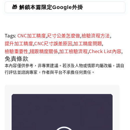
🎁 解鎖本篇限定Google外掛
Tags:
CNC加工精度
,
尺寸公差怎麼做
,
檢驗流程方法
,
提升加工精度
,
CNC尺寸誤差原因
,
加工精度問題
,
檢驗重要性
,
錢跟精度關係
,
加工檢驗流程
,
Check List內容
,
免責條款
本內容僅供參考，非專業建議。若涉及人物或情節均屬改編，請自
行評估並諮詢專家，作者與平台不承擔任何責任。