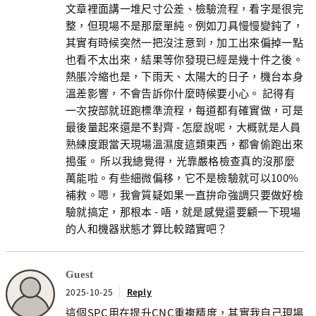
文章裡面講一堆尺寸公差、檢驗流程，看字是很完
整，但現場不是那麼單純。例如刀具慢慢變鈍了，
其實有時候突然一把沒注意到，加工出來偏掉一點
也看不太出來，結果等你發現已經是幾十件之後。
熱脹冷縮也是，下雨天、太陽大的日子，機台本身
溫差影響，不會告訴你什麼時候要小心。 記得有
一次按部就班跑標準流程，每道都有確實做，可是
最後量起來還是不對齊 - 怎麼說呢，大概就是人員
熟練度跟當天現場溫濕度這類東西，都會偷跑出來
搗蛋。 所以我總覺得，光靠嚴格檢查真的沒那麼
萬能啦。有些細微偏移，它不是檢驗就可以100%
補救。嗯，我會質疑如果一直拚命強調只要做好檢
驗就搞定，那根本 - 唔，就是感覺還要顧一下現場
的人和機器狀態才算比較踏實吧？
Guest
2025-10-25
Reply
這個SPC用在提升CNC重複精度，其實我自己現場