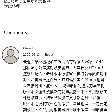
ML 服務：常用功能與服務
對應整理
Comments
Guest
2026-06-13
Reply
最近在學校機械加工課真的有夠讓人煩躁，CNC
那個尺寸公差搞得頭皮發麻，尤其什麼 H7、m6
這幾組配合，老師根本像警察一樣盯著你數值對不
對。超容易被退件欸，有時候只差 0.01mm 也可
以直接掰掰，氣死人。 說到最怕的還是刀具磨耗
啦，那次偷懶沒換新刀就想說撐一下，多用幾顆工
件應該沒事，結果整個加工尺寸都亂飄… 超傻
眼。那之後我就死心認命了，量具也是，一定要定
期校正，不然真的很容易積一堆小誤差，到最後全