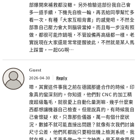
部爆開來補救都沒轍。 另外檢驗這部份我自己會
多一道手續，下機先自檢一輪，再丟給同學幫忙多
看一次，有種「大家互相背書」的感覺吧。不然全
部靠自己壓力會大到腦袋當掉。而且每一步沒有照
做，都很可能炸鍋哦，不管設備再高級都一樣。老
實說現在大家還是常常提醒彼此，不然就是某人馬
上踩雷，一起GG啊…
Guest
2026-04-30
Reply
嗯，其實這件事我之前在德國那邊合作的時候，印
象真的蠻深刻的。你知道，他們對 CNC 的加工精
度超級龜毛，就很愛上自動化量測嘛 - 幾乎什麼東
西都想讓機器自己檢查。但是說真的，有時候我自
己會懷疑，欸，只靠那些儀器，萬一有個什麼狀
況，數據不就可能直接出問題？就像有次我們討論
尺寸公差，他們死都說只要相信機上檢測系統，我
就在想，人手再多做一次二次抽查，是不是會更保