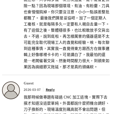
險一點？因為現場那個環境、有油、有粉塵、刀具
也會慢慢鈍掉，你只要沒注意，小小一點誤差整批
都飄了。 最後我們算是妥協吧，加了一個定期人
工複核，就是每隔多久一定要有人親自去量一下。
有了這個之後，整體穩很多，也比較敢放手交貨出
去。不過，說到底啦，再怎樣厲害的儀器還是不太
可能完全取代現場工人的直覺和經驗。唉，每次聊
到這種事情，其實我一直覺得東方跟西方在做事邏
輯上好像哪裡卡卡的。可是講白了，我最怕的還
是…老闆催著交貨、然後時間壓力很大，到頭來如
果因為搞細節又拖延，那才是真的頭痛欸。
Guest
2026-03-07
Reply
我那時候做專題有碰過 CNC 加工這塊，實際下去
摸才知道沒這麼單純。外面都說什麼把機台調好、
刀子換新的、現場溫度別飆高就不會出問題，但