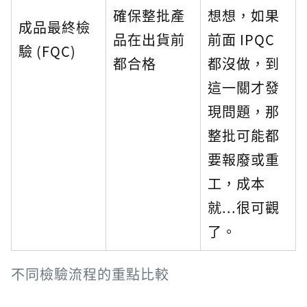
確保整批產
想想，如果
成品最終檢
品在出貨前
前面 IPQC
驗 (FQC)
都合格
都沒做，到
這一關才發
現問題，那
整批可能都
要報廢或重
工，成本
就...很可觀
了。
不同檢驗流程的重點比較