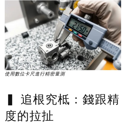
使用數位卡尺進行精密量測
追根究柢：錢跟精
度的拉扯