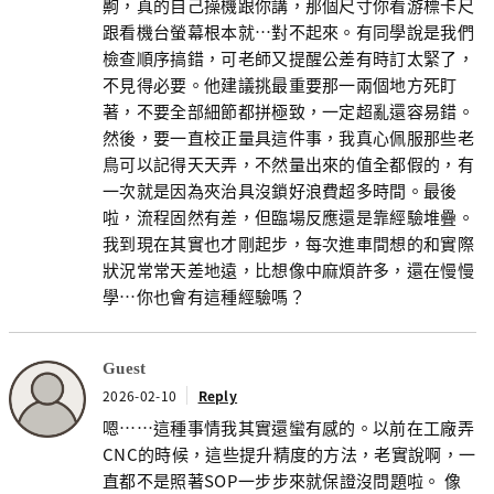
齁，真的自己操機跟你講，那個尺寸你看游標卡尺
跟看機台螢幕根本就…對不起來。有同學說是我們
檢查順序搞錯，可老師又提醒公差有時訂太緊了，
不見得必要。他建議挑最重要那一兩個地方死盯
著，不要全部細節都拼極致，一定超亂還容易錯。
然後，要一直校正量具這件事，我真心佩服那些老
鳥可以記得天天弄，不然量出來的值全都假的，有
一次就是因為夾治具沒鎖好浪費超多時間。最後
啦，流程固然有差，但臨場反應還是靠經驗堆疊。
我到現在其實也才剛起步，每次進車間想的和實際
狀況常常天差地遠，比想像中麻煩許多，還在慢慢
學…你也會有這種經驗嗎？
Guest
2026-02-10
Reply
嗯……這種事情我其實還蠻有感的。以前在工廠弄
CNC的時候，這些提升精度的方法，老實說啊，一
直都不是照著SOP一步步來就保證沒問題啦。 像