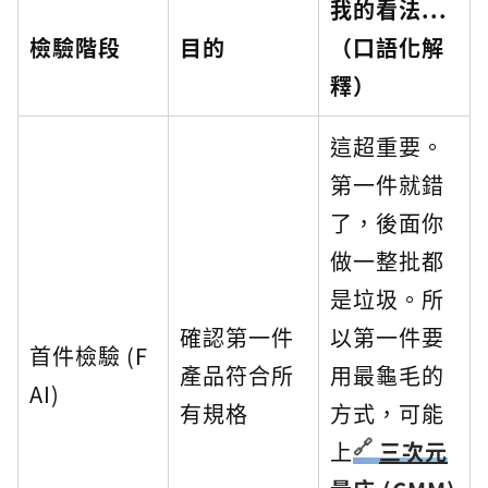
我的看法...
檢驗階段
目的
（口語化解
釋）
這超重要。
第一件就錯
了，後面你
做一整批都
是垃圾。所
確認第一件
以第一件要
首件檢驗 (F
產品符合所
用最龜毛的
AI)
有規格
方式，可能
上
三次元