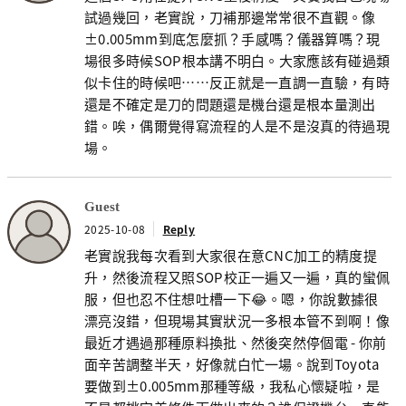
試過幾回，老實說，刀補那邊常常很不直觀。像
±0.005mm到底怎麼抓？手感嗎？儀器算嗎？現
場很多時候SOP根本講不明白。大家應該有碰過類
似卡住的時候吧……反正就是一直調一直驗，有時
還是不確定是刀的問題還是機台還是根本量測出
錯。唉，偶爾覺得寫流程的人是不是沒真的待過現
場。
Guest
2025-10-08
Reply
老實說我每次看到大家很在意CNC加工的精度提
升，然後流程又照SOP校正一遍又一遍，真的蠻佩
服，但也忍不住想吐槽一下😂。嗯，你說數據很
漂亮沒錯，但現場其實狀況一多根本管不到啊！像
最近才遇過那種原料換批、然後突然停個電 - 你前
面辛苦調整半天，好像就白忙一場。說到Toyota
要做到±0.005mm那種等級，我私心懷疑啦，是